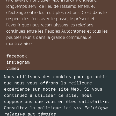
(Mohawks). Tiohtiá:ke/ Mooniyang/ Montréal a
longtemps servi de lieu de rassemblement et
d’échange entre les multiples nations. C’est dans le
respect des liens avec le passé, le présent et
l’avenir que nous reconnaissons les relations
continues entre les Peuples Autochtones et tous les
peuples réunis dans la grande communauté
montréalaise.
facebook
instagram
vimeo
infolettre
Nous utilisons des cookies pour garantir
faire un don
que nous vous offrons la meilleure
expérience sur notre site Web. Si vous
continuez à utiliser ce site, nous
supposerons que vous en êtes satisfait·e.
Consultez la politique ici >>>
Politique
relative aux témoins