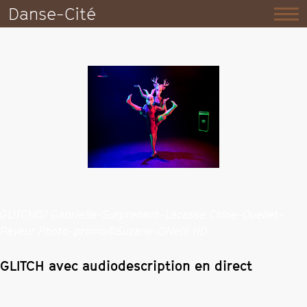
Danse-Cité
GLITCH07 Gabrielle-Surprenant-Lacasse Chloe-Ouellet-
Payeur Photo-promo©Suzane-ONeill HD
GLITCH avec audiodescription en direct