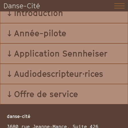
Danse-Cité
↓
Introduction
↓
Année-pilote
↓
Application Sennheiser
↓
Audiodescripteur·rices
↓
Offre de service
danse-cité
3680 rue Jeanne-Mance, Suite 426