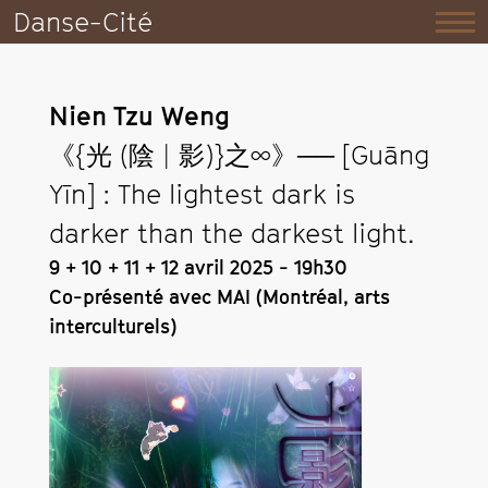
Danse-Cité
Nien Tzu Weng
《{光 (陰 | 影)}之∞》── [Guāng
Yīn] : The lightest dark is
darker than the darkest light.
9 + 10 + 11 + 12 avril 2025 - 19h30
Co-présenté avec MAI (Montréal, arts
interculturels)