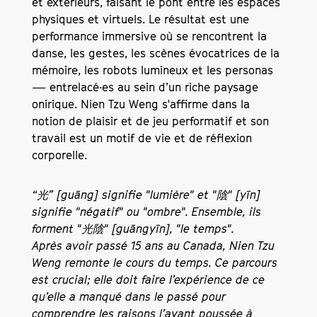
et extérieurs, faisant le pont entre les espaces
physiques et virtuels. Le résultat est une
performance immersive où se rencontrent la
danse, les gestes, les scènes évocatrices de la
mémoire, les robots lumineux et les personas
— entrelacé·es au sein d’un riche paysage
onirique.
Nien Tzu Weng s'affirme dans la
notion de plaisir et de jeu performatif et son
travail est un motif de vie et de réflexion
corporelle.
“光” [guāng] signifie "lumière" et "陰" [yīn]
signifie "négatif" ou "ombre". Ensemble, ils
forment "光陰" [guāngyīn], "le temps".
Après avoir passé 15 ans au Canada, Nien Tzu
Weng remonte le cours du temps. Ce parcours
est crucial; elle doit faire l’expérience de ce
qu’elle a manqué dans le passé pour
comprendre les raisons l’ayant poussée à